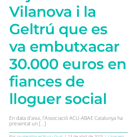
Vilanova i la
Geltrú que es
va embutxacar
30.000 euros en
fiances de
lloguer social
En data d'avui, l'Associació ACU-ABAE Catalunya ha
presentat un [...]
Por
Jaume-Miquel Ruiz i Gual
|
13 de abril de 2023
|
Lloguers