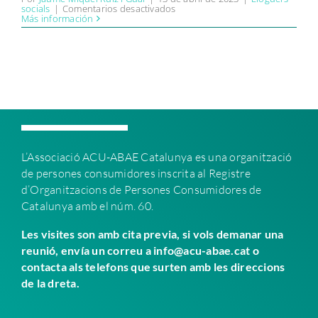
en
socials
|
Comentarios desactivados
ACU-
Más información
ABAE
Catalunya
presenta
una
querella
contra
el
treballador
municipal
de
l’Ajuntament
de
Vilanova
L’Associació ACU-ABAE C
atalunya es una organització
i
la
de persones consumidores inscrita al Registre
Geltrú
que
d’Organitzacions de Persones Consumidores de
es
Catalunya amb el núm. 60.
va
embutxacar
30.000
Les visites son amb cita previa, si vols demanar una
euros
en
reunió, envía un correu a info@acu-abae.cat o
fiances
contacta als telefons que surten amb les direccions
de
lloguer
de la dreta.
social