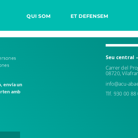
QUI SOM
ET DEFENSEM
Seu central 
persones
sones
Carrer del Pro
08720, Vilafr
info@acu-abae
ó, envía un
urten amb
Tlf. 930 00 88