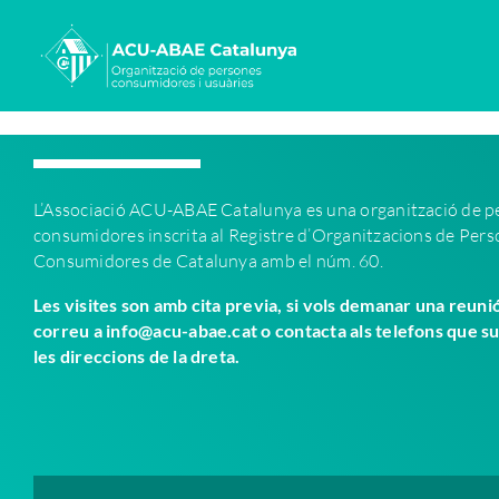
Saltar
al
contenido
L’Associació ACU-ABAE C
atalunya es una organització de 
consumidores inscrita al Registre d’Organitzacions de Per
Consumidores de Catalunya amb el núm. 60.
Les visites son amb cita previa, si vols demanar una reuni
correu a info@acu-abae.cat o contacta als telefons que s
les direccions de la dreta.