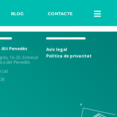
BLOG
CONTACTE
– Alt Penedès
Avís leg
al
Política de
privacitat
grés, 16-20, Entresol
anca del Penedès
.cat
 08