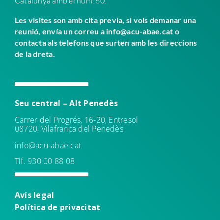
Catalunya amb el núm. 60.
Les visites son amb cita previa, si vols demanar una
reunió, envía un correu a info@acu-abae.cat o
contacta als telefons que surten amb les direccions
de la dreta.
Seu central – Alt Penedès
Carrer del Progrés, 16-20, Entresol
08720, Vilafranca del Penedès
info@acu-abae.cat
Tlf. 930 00 88 08
Avís leg
al
Política de
privacitat