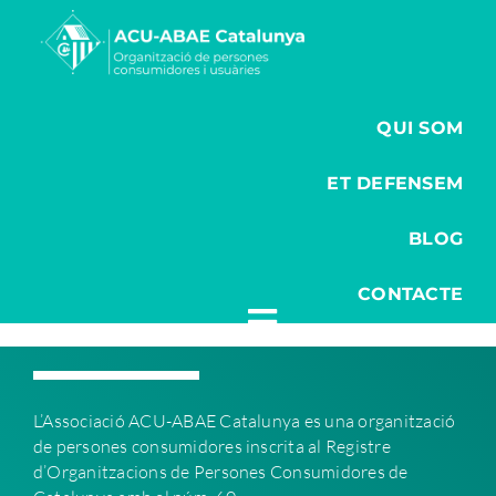
Saltar
al
contenido
QUI SOM
ET DEFENSEM
BLOG
CONTACTE
L’Associació ACU-ABAE C
atalunya es una organització
de persones consumidores inscrita al Registre
d’Organitzacions de Persones Consumidores de