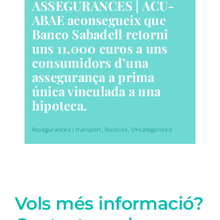
ASSEGURANCES | ACU-
ABAE aconsegueix que
Banco Sabadell retorni
uns 11.000 euros a uns
consumidors d’una
assegurança a prima
única vinculada a una
hipoteca.
Assegurances i transport
,
Noticies
,
Uncategorized
Vols més informació?