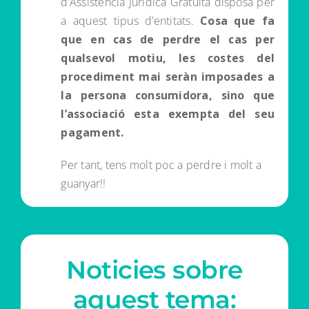
d’Assistència Jurídica Gratuita disposa per
a aquest tipus d’entitats.
Cosa que fa
que en cas de perdre el cas per
qualsevol motiu, les costes del
procediment mai seràn imposades a
la persona consumidora, sino que
l’associació esta exempta del seu
pagament.
Per tant, tens molt poc a perdre i molt a
guanyar!!
Noticies sobre
aquest tema: