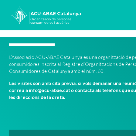
Saltar
al
contenido
L’Associació ACU-ABAE C
atalunya es una organització de 
consumidores inscrita al Registre d’Organitzacions de Per
Consumidores de Catalunya amb el núm. 60.
Les visites son amb cita previa, si vols demanar una reuni
correu a info@acu-abae.cat o contacta als telefons que s
les direccions de la dreta.