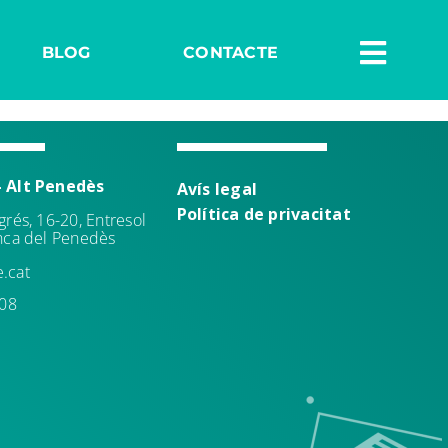
BLOG
CONTACTE
– Alt Penedès
Avís leg
al
Política de
privacitat
grés, 16-20, Entresol
anca del Penedès
.cat
 08