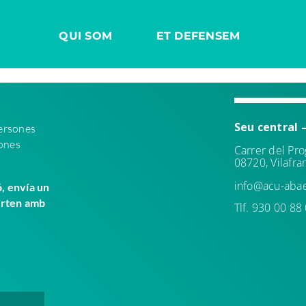
QUI SOM
ET DEFENSEM
Seu central 
persones
sones
Carrer del Pro
08720, Vilafr
info@acu-abae
ó, envía un
urten amb
Tlf. 930 00 88