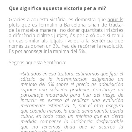
Que significa aquesta victoria per a mi?
Gràcies a aquesta victòria, es demostra que
aquells
plets que es formulin a Barcelona
, s’han de tractar
de la mateixa manera i no donar quantitats irrisòries
a diferència d’altres jutjats, és per això que si teniu
un cas similar als Jutjats i veieu a la Sentència que
només us donen un 3%, heu de recórrer la resolució.
Es pot aconseguir la mínima del 5%.
Segons aquesta Sentència:
«Situados en esa tesitura, estimamos que fijar el
cálculo de la indemnización asignando un
mínimo del 5% sobre el precio de adquisición
supone una solución prudente. Constituye un
porcentaje moderado para huir del riesgo de
incurrir en exceso al realizar una evalución
meramente estimativa. Y, por el otro, asegura
que cuando menos, la parte demandante pueda
cubrir, en todo caso, un mínimo que en cierta
medida compense la incidencia desfavorable
que no tenemos duda que le acarreó la
operativa del cártel.»