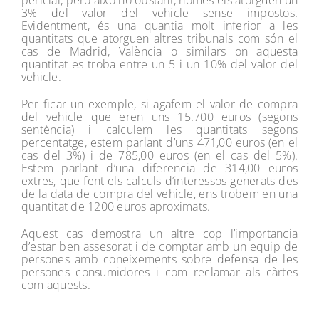
3% del valor del vehicle sense impostos.
Evidentment, és una quantia molt inferior a les
quantitats que atorguen altres tribunals com són el
cas de Madrid, València o similars on aquesta
quantitat es troba entre un 5 i un 10% del valor del
vehicle.
Per ficar un exemple, si agafem el valor de compra
del vehicle que eren uns 15.700 euros (segons
sentència) i calculem les quantitats segons
percentatge, estem parlant d’uns 471,00 euros (en el
cas del 3%) i de 785,00 euros (en el cas del 5%).
Estem parlant d’una diferencia de 314,00 euros
extres, que fent els calculs d’interessos generats des
de la data de compra del vehicle, ens trobem en una
quantitat de 1200 euros aproximats.
Aquest cas demostra un altre cop l’importancia
d’estar ben assesorat i de comptar amb un equip de
persones amb coneixements sobre defensa de les
persones consumidores i com reclamar als càrtes
com aquests.