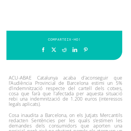
COMPARTEIX-HO!
ACU-ABAE Catalunya acaba d’aconseguir que
l’Audiència Provincial de Barcelona estimi un 5%
d’indemnització respecte del cartell dels cotxes,
cosa que farà que l’afectada per aquesta situació
rebi una indemnització de 1.200 euros (interessos
legals aplicats).
Cosa inaudita a Barcelona, ​​on els Jutjats Mercantils
redacten Sentències per les quals s’estimen les
demandes dels consumidors que aporten una
pericial, però això no obstant, només els atorguen un