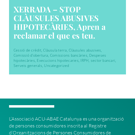
XERRADA – STOP
CLÀUSULES ABUSIVES
HIPOTECÀRIES, Apren a
reclamar el que es teu.
Cessió de crèdit
,
Clàusula terra
,
Clàusules abusives
,
Comissió d'obertura
,
Comissions bancàries
,
Despeses
hipotecàries
,
Execucions hipotecaries
,
IRPH
,
sector bancari
,
Serveis generals
,
Uncategorized
L’Associació ACU-ABAE C
atalunya es una organització
de persones consumidores inscrita al Registre
d’Organitzacions de Persones Consumidores de