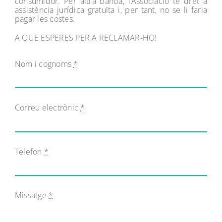
consumidor. Per altra banda, l’Associació té dret a
assistència jurídica gratuïta i, per tant, no se li faria
pagar les costes.
A QUE ESPERES PER A RECLAMAR-HO!
Nom i cognoms
*
Correu electrònic
*
Telefon
*
Missatge
*