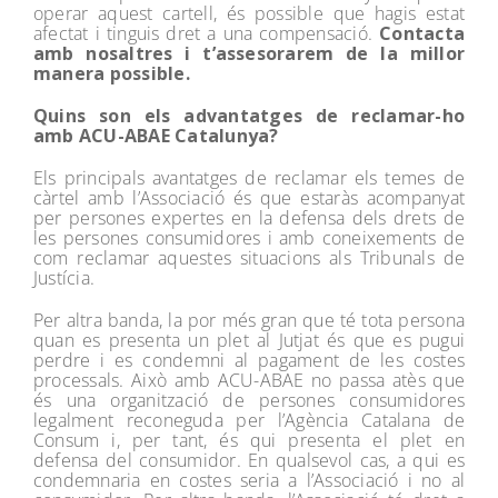
operar aquest cartell, és possible que hagis estat
afectat i tinguis dret a una compensació.
Contacta
amb nosaltres i t’assesorarem de la millor
manera possible.
Quins son els advantatges de reclamar-ho
amb ACU-ABAE Catalunya?
Els principals avantatges de reclamar els temes de
càrtel amb l’Associació és que estaràs acompanyat
per persones expertes en la defensa dels drets de
les persones consumidores i amb coneixements de
com reclamar aquestes situacions als Tribunals de
Justícia.
Per altra banda, la por més gran que té tota persona
quan es presenta un plet al Jutjat és que es pugui
perdre i es condemni al pagament de les costes
processals. Això amb ACU-ABAE no passa atès que
és una organització de persones consumidores
legalment reconeguda per l’Agència Catalana de
Consum i, per tant, és qui presenta el plet en
defensa del consumidor. En qualsevol cas, a qui es
condemnaria en costes seria a l’Associació i no al