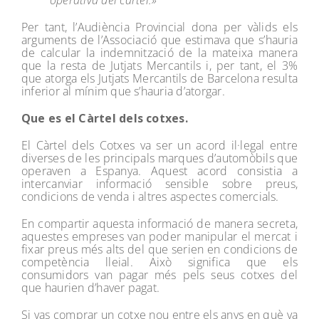
Per tant, l’Audiència Provincial dona per vàlids els
arguments de l’Associació que estimava que s’hauria
de calcular la indemnització de la mateixa manera
que la resta de Jutjats Mercantils i, per tant, el 3%
que atorga els Jutjats Mercantils de Barcelona resulta
inferior al mínim que s’hauria d’atorgar.
Que es el Càrtel dels cotxes.
El Càrtel dels Cotxes va ser un acord il·legal entre
diverses de les principals marques d’automòbils que
operaven a Espanya. Aquest acord consistia a
intercanviar informació sensible sobre preus,
condicions de venda i altres aspectes comercials.
En compartir aquesta informació de manera secreta,
aquestes empreses van poder manipular el mercat i
fixar preus més alts del que serien en condicions de
competència lleial. Això significa que els
consumidors van pagar més pels seus cotxes del
que haurien d’haver pagat.
Si vas comprar un cotxe nou entre els anys en què va