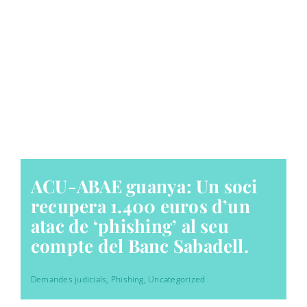
ACU-ABAE guanya: Un soci
recupera 1.400 euros d’un
atac de ‘phishing’ al seu
compte del Banc Sabadell.
Demandes judicials
,
Phishing
,
Uncategorized