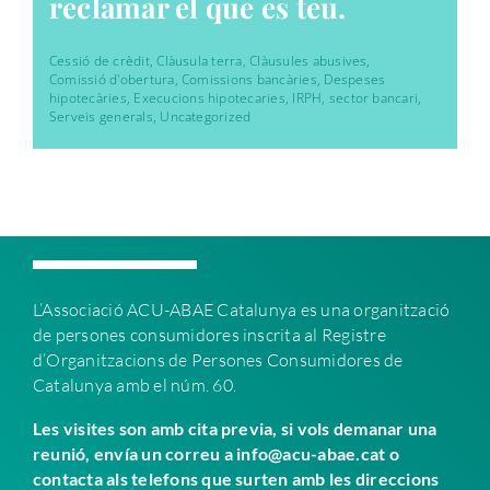
reclamar el que es teu.
Cessió de crèdit
,
Clàusula terra
,
Clàusules abusives
,
Comissió d'obertura
,
Comissions bancàries
,
Despeses
hipotecàries
,
Execucions hipotecaries
,
IRPH
,
sector bancari
,
Serveis generals
,
Uncategorized
L’Associació ACU-ABAE C
atalunya es una organització
de persones consumidores inscrita al Registre
d’Organitzacions de Persones Consumidores de
Catalunya amb el núm. 60.
Les visites son amb cita previa, si vols demanar una
reunió, envía un correu a info@acu-abae.cat o
contacta als telefons que surten amb les direccions