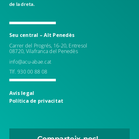
de la dreta.
Seu central – Alt Penedès
Carrer del Progrés, 16-20, Entresol
08720, Vilafranca del Penedès
info@acu-abae.cat
Tlf. 930 00 88 08
Avís leg
al
Política de
privacitat
Comparteix-nos!