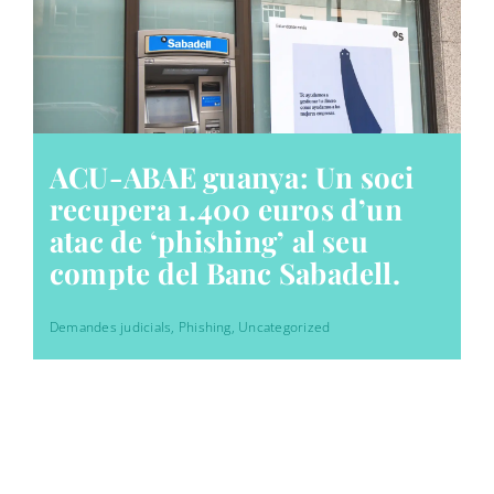
ACU-ABAE guanya: Un soci
recupera 1.400 euros d’un
atac de ‘phishing’ al seu
compte del Banc Sabadell.
Demandes judicials
,
Phishing
,
Uncategorized