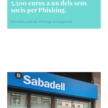
5.500 euros a un dels seus
socis per Phishing.
Demandes judicials
,
Phishing
,
Uncategorized