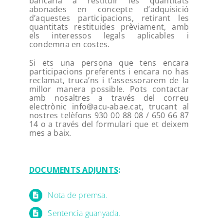
bancaria a restituir les quantitats
abonades en concepte d’adquisició
d’aquestes participacions, retirant les
quantitats restituides prèviament, amb
els interessos legals aplicables i
condemna en costes.
Si ets una persona que tens encara
participacions preferents i encara no has
reclamat, truca’ns i t’assessorarem de la
millor manera possible. Pots contactar
amb nosaltres a través del correu
electrònic info@acu-abae.cat, trucant al
nostres telèfons 930 00 88 08 / 650 66 87
14 o a través del formulari que et deixem
mes a baix.
DOCUMENTS ADJUNTS
:
Nota de premsa.
Sentencia guanyada.